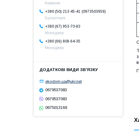
Керівник
0973503959
+380 (50) 213-45-41
Бухгалтерія
+380 (67) 953-70-83
Менеджер
+380 (66) 808-64-35
О
Менеджер
T
з
в
П
ekodom.ua@ukr.net
0679537083
0679537083
0675013169
Х