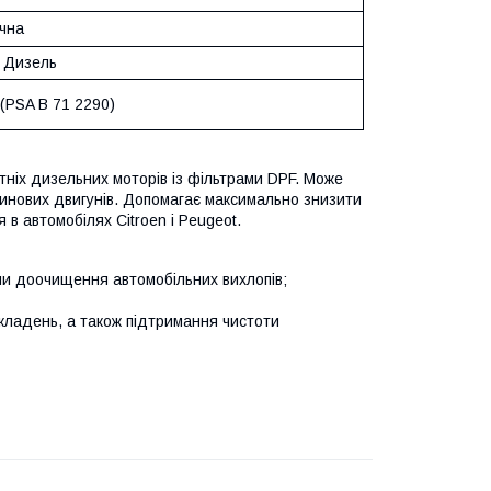
чна
/ Дизель
(PSA B 71 2290)
тніх дизельних моторів із фільтрами DPF. Може
зинових двигунів. Допомагає максимально знизити
 автомобілях Citroen і Peugeot.
еми доочищення автомобільних вихлопів;
кладень, а також підтримання чистоти