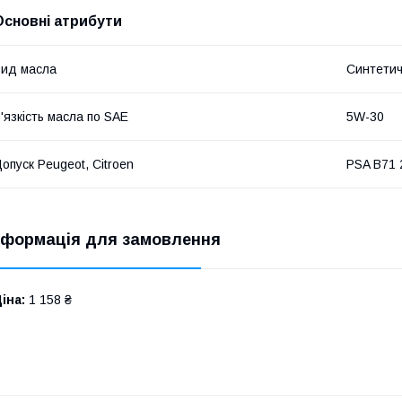
Основні атрибути
ид масла
Синтети
'язкість масла по SAE
5W-30
опуск Peugeot, Citroen
PSA B71 
нформація для замовлення
іна:
1 158 ₴