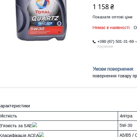
1 158 ₴
Показати оптові ціни
Немає в наявності
О
+380 (67) 501-31-69
Керівник
повернення товару п
арактеристики
Місткість
4літра
5W-30
В'язкість за SAE
A5/B5 / 
Класифікація ACEA