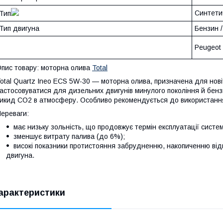
Синтети
Тип
Тип двигуна
Бензин 
Peugeot 
пис товару: моторна олива
Total
otal Quartz Ineo ECS 5W-30 — моторна олива, призначена для нові
астосовуватися для дизельних двигунів минулого покоління й бен
икид CO2 в атмосферу. Особливо рекомендується до використання в
ереваги:
має низьку зольність, що продовжує термін експлуатації сист
зменшує витрату палива (до 6%);
високі показники протистояння забрудненню, накопиченню від
двигуна.
арактеристики