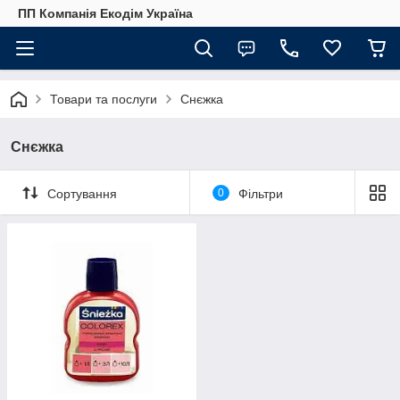
ПП Компанія Екодім Україна
Товари та послуги
Снєжка
Снєжка
Сортування
0
Фільтри