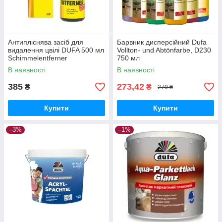
Антипліснява засіб для
Барвник дисперсійний Dufa
видалення цвілі DUFA 500 мл
Vollton- und Abtönfarbe, D230
Schimmelentferner
750 мл
В наявності
В наявності
385
273,42
₴
₴
279 ₴
Купити
Купити
–3%
–1%