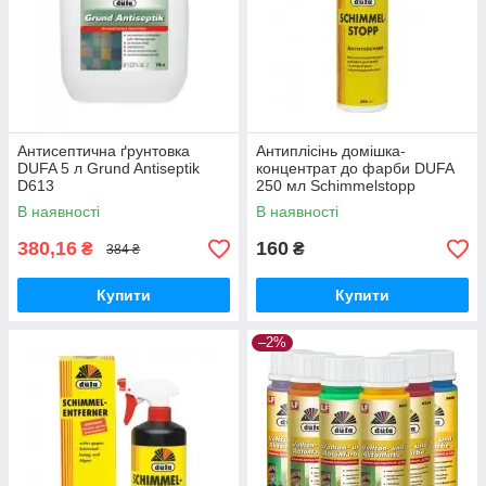
Антисептична ґрунтовка
Антиплісінь домішка-
DUFA 5 л Grund Antiseptik
концентрат до фарби DUFA
D613
250 мл Schimmelstopp
В наявності
В наявності
380,16
160
₴
₴
384 ₴
Купити
Купити
–2%