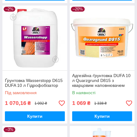
–2%
–20%
Адгезійна ґрунтовка DUFA 10
Ґрунтовка Wasserstopp D615
л Quarzgrund D815 з
DUFA 10 л Гідрофобізатор
кварцовим наповнювачем
Під замовлення
В наявності
1 070,16
1 069
₴
₴
1 092 ₴
1 338 ₴
Купити
Купити
–3%