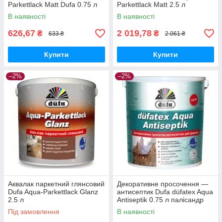
Parkettlack Matt Dufa 0.75 л
Parkettlack Matt 2.5 л
В наявності
В наявності
626,67
2 019,78
₴
₴
633 ₴
2 061 ₴
Купити
Купити
–2%
–2%
Аквалак паркетний глянсовий
Декоративне просочення —
Dufa Aqua-Parkettlack Glanz
антисептик Dufa düfatex Aqua
2.5 л
Antiseptik 0.75 л палісандр
Під замовлення
В наявності