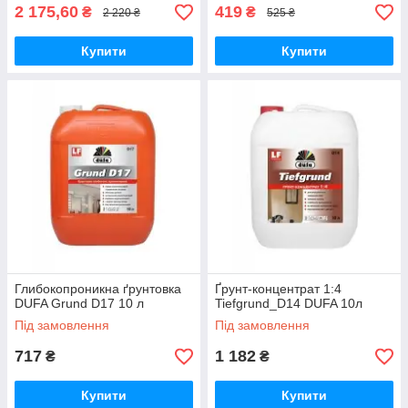
2 175,60
419
₴
₴
2 220 ₴
525 ₴
Купити
Купити
Глибокопроникна ґрунтовка
Ґрунт-концентрат 1:4
DUFA Grund D17 10 л
Tiefgrund_D14 DUFA 10л
Під замовлення
Під замовлення
717
1 182
₴
₴
Купити
Купити