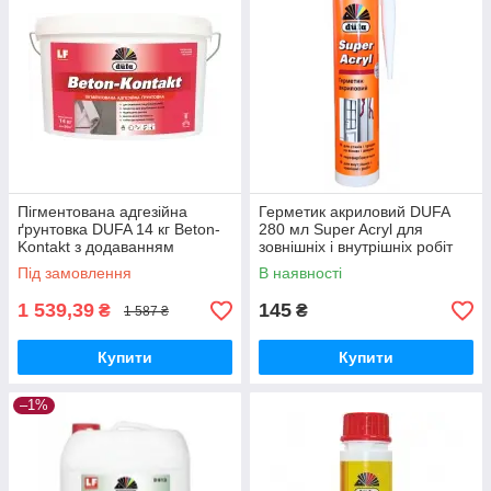
Пігментована адгезійна
Герметик акриловий DUFA
ґрунтовка DUFA 14 кг Beton-
280 мл Super Acryl для
Kontakt з додаванням
зовнішніх і внутрішніх робіт
кварцового піску
Під замовлення
В наявності
1 539,39
145
₴
₴
1 587 ₴
Купити
Купити
–1%