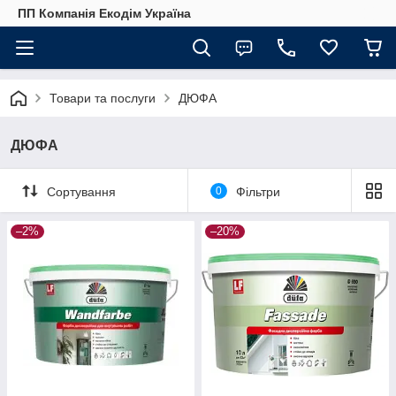
ПП Компанія Екодім Україна
Товари та послуги
ДЮФА
ДЮФА
Сортування
0
Фільтри
–2%
–20%