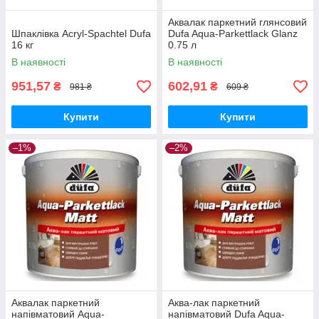
Аквалак паркетний глянсовий
Шпаклівка Acryl-Spachtel Dufa
Dufa Aqua-Parkettlack Glanz
16 кг
0.75 л
В наявності
В наявності
951,57
602,91
₴
₴
981 ₴
609 ₴
Купити
Купити
–1%
–2%
Аквалак паркетний
Аква-лак паркетний
напівматовий Aqua-
напівматовий Dufa Aqua-