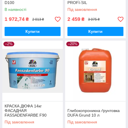
D100
PROFI-SIL
В наявності
Під замовлення
1 972,74
2 459
₴
₴
2 013 ₴
3 075 ₴
Купити
Купити
–2%
–20%
КРАСКА ДЮФА 14кг
ФАСАДНАЯ
Глибокопроникна ґрунтовка
FASSADENFARBE F90
DUFA Grund 10 л
Під замовлення
Під замовлення