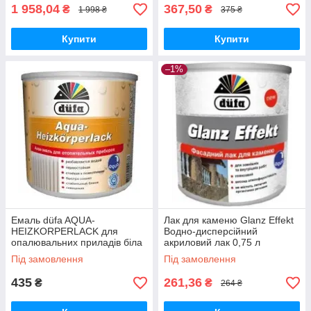
1 958,04
367,50
₴
₴
1 998 ₴
375 ₴
Купити
Купити
–1%
Емаль düfa AQUA-
Лак для каменю Glanz Effekt
HEIZKORPERLACK для
Водно-дисперсійний
опалювальних приладів біла
акриловий лак 0,75 л
0,75 л
Під замовлення
Під замовлення
435
261,36
₴
₴
264 ₴