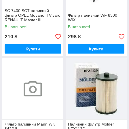
SC 7400 SCT паливний
фільтр OPEL Movano II Vivaro
Фільтр паливний WF 8300
RENAULT Master III
WIX
В наявності
В наявності
210
298
₴
₴
Купити
Купити
Фільтр паливний Mann WK
Паливний фільтр Molder
842/18
KFX112D