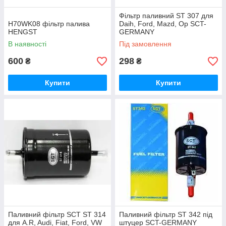
Фільтр паливний ST 307 для
H70WK08 фільтр палива
Daih, Ford, Mazd, Op SCT-
HENGST
GERMANY
В наявності
Під замовлення
600
298
₴
₴
Купити
Купити
Паливний фільтр SCT ST 314
Паливний фільтр ST 342 під
для A.R, Audi, Fiat, Ford, VW
штуцер SCT-GERMANY