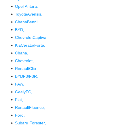
Opel Antara,
ToyotaAvensis,
ChanaBenni,
BYD,
ChevroletCaptiva,
KiaCerato/Forte,
Chana,
Chevrolet,
RenaultClio
BYDF3/F3R,
FAW,
GeelyFC,
Fiat,
RenaultFluence,
Ford,
Subaru Forester,