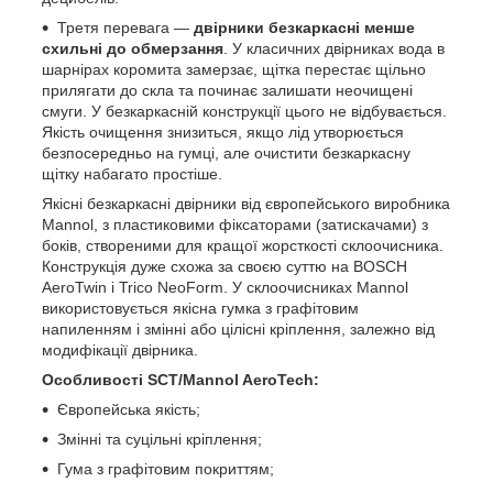
Третя перевага —
двірники
безкаркасні менше
схильні до обмерзання
. У класичних двірниках вода в
шарнірах коромита замерзає, щітка перестає щільно
прилягати до скла та починає залишати неочищені
смуги. У безкаркасній конструкції цього не відбувається.
Якість очищення знизиться, якщо лід утворюється
безпосередньо на гумці, але очистити безкаркасну
щітку набагато простіше.
Якісні безкаркасні двірники від європейського виробника
Mannol, з пластиковими фіксаторами (затискачами) з
боків, створеними для кращої жорсткості склоочисника.
Конструкція дуже схожа за своєю суттю на BOSCH
AeroTwin і Trico NeoForm. У склоочисниках Mannol
використовується якісна гумка з графітовим
напиленням і змінні або цілісні кріплення, залежно від
модифікації двірника.
Особливості SCT/Mannol AeroTech:
Європейська якість;
Змінні та суцільні кріплення;
Гума з графітовим покриттям;