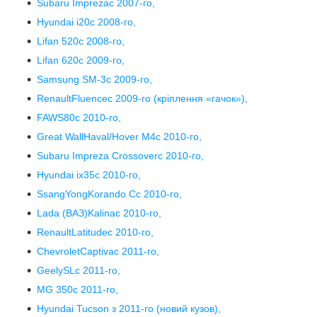
Subaru Imprezaс 2007-го,
Hyundai i20с 2008-го,
Lifan 520с 2008-го,
Lifan 620с 2009-го,
Samsung SM-3с 2009-го,
RenaultFluenceс 2009-го (кріплення «гачок»),
FAWS80с 2010-го,
Great WallHaval/Hover M4с 2010-го,
Subaru Impreza Crossoverс 2010-го,
Hyundai ix35с 2010-го,
SsangYongKorando Cс 2010-го,
Lada (ВАЗ)Kalinaс 2010-го,
RenaultLatitudeс 2010-го,
ChevroletCaptivaс 2011-го,
GeelySLс 2011-го,
MG 350с 2011-го,
Hyundai Tucson з 2011-го (новий кузов),