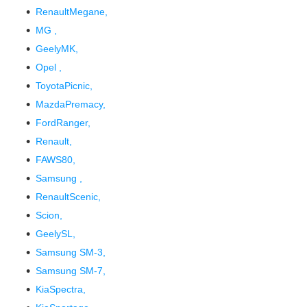
RenaultMegane,
MG ,
GeelyMK,
Opel ,
ToyotaPicnic,
MazdaPremacy,
FordRanger,
Renault,
FAWS80,
Samsung ,
RenaultScenic,
Scion,
GeelySL,
Samsung SM-3,
Samsung SM-7,
KiaSpectra,