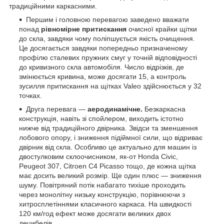
традиційними каркасними.
Першим і головною перевагою заведено вважати
понад
рівномірне притискання
очисної крайки щітки
до скла, завдяки чому поліпшується якість очищення.
Це досягається завдяки попередньо призначеному
профілю сталевих пружних смуг у точній відповідності
до кривизного скла автомобіля. Число відрізків, де
змінюється кривина, може досягати 15, а контроль
зусилля притискання на щітках Valeo здійснюється у 32
точках.
Друга перевага —
аеродинамічне.
Безкаркасна
конструкція, навіть зі спойлером, виходить істотно
нижче від традиційного двірника. Звідси та зменшення
лобового опору, і зниження підіймної сили, що відриває
двірник від скла. Особливо це актуально для машин із
двостулковим склоочисником, як-от Honda Civic,
Peugeot 307, Citroen C4 Picasso тощо, де кожна щітка
має досить великий розмір. Ще один плюс — зниження
шуму. Повітряний потік набагато тихіше проходить
через монолітну низьку конструкцію, порівнюючи з
хитросплетіннями класичного каркаса. На швидкості
120 км/год ефект може досягати великих двох
децибелів.