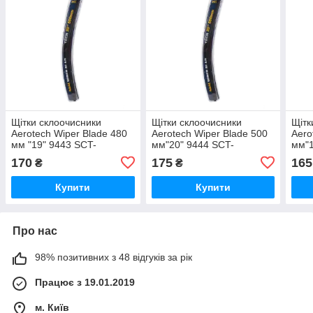
Щітки склоочисники
Щітки склоочисники
Щітк
Aerotech Wiper Blade 480
Aerotech Wiper Blade 500
Aero
мм "19" 9443 SCT-
мм"20" 9444 SCT-
мм"1
GERMANY
GERMANY
GER
170
175
165
₴
₴
Купити
Купити
Про нас
98% позитивних з 48 відгуків за рік
Працює з 19.01.2019
м. Київ