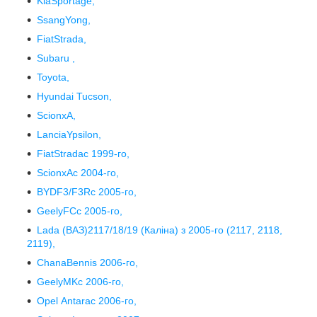
KiaSportage,
SsangYong,
FiatStrada,
Subaru ,
Toyota,
Hyundai Tucson,
ScionxA,
LanciaYpsilon,
FiatStradaс 1999-го,
ScionxAс 2004-го,
BYDF3/F3Rс 2005-го,
GeelyFCс 2005-го,
Lada (ВАЗ)2117/18/19 (Каліна) з 2005-го (2117, 2118,
2119),
ChanaBennis 2006-го,
GeelyMKс 2006-го,
Opel Antaraс 2006-го,